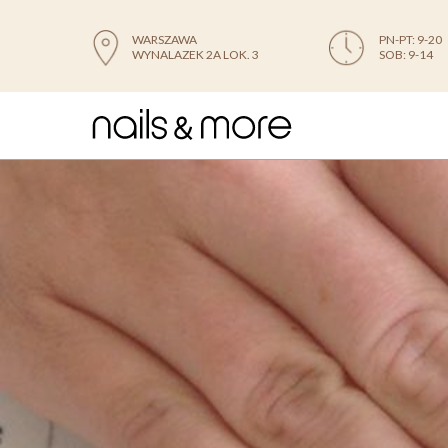
WARSZAWA
PN-PT: 9-20
WYNALAZEK 2A LOK. 3
SOB: 9-14